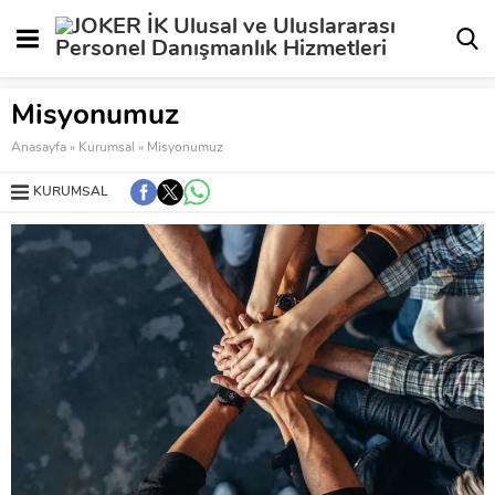
Misyonumuz
Anasayfa
»
Kurumsal
»
Misyonumuz
KURUMSAL