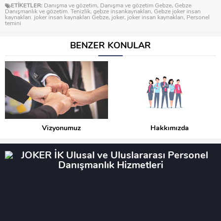
ETİKETLER:
Danışma ve gözetim
,
Danışma ve gözetim Gebze
,
Gebze
Danışmanlık ve gözetim. Tenizlik
,
gebze insankaynakları
,
Gebze joker insan
kaynakları. joker insan kaynakları Gebze
,
joker
,
joker insan kaynakları
,
Personel
temini
BENZER KONULAR
Vizyonumuz
Hakkımızda