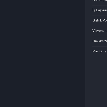
Ana Sayf
İş Başvur
Gizlilik Po
Vizyonu
Hakkımız
Mail Giriş