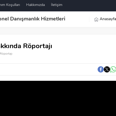
nım Koşulları
Hakkımızda
İletişim
Anasayf
kkında Röportajı
Röportajı