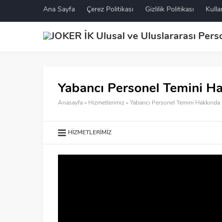
Ana Sayfa
Çerez Politikası
Gizlilik Politikası
Kulla
Yabancı Personel Temini Ha
Anasayfa
»
Hizmetlerimiz
»
Yabancı Personel Temini Hakkında 
HIZMETLERIMIZ