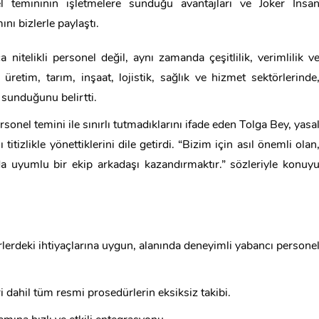
l temininin işletmelere sunduğu avantajları ve Joker İnsa
nı bizlerle paylaştı.
itelikli personel değil, aynı zamanda çeşitlilik, verimlilik v
e üretim, tarım, inşaat, lojistik, sağlık ve hizmet sektörlerinde
 sunduğunu belirtti.
sonel temini ile sınırlı tutmadıklarını ifade eden Tolga Bey, yasa
tizlikle yönettiklerini dile getirdi. “Bizim için asıl önemli olan
da uyumlu bir ekip arkadaşı kazandırmaktır.” sözleriyle konuy
örlerdeki ihtiyaçlarına uygun, alanında deneyimli yabancı persone
 dahil tüm resmi prosedürlerin eksiksiz takibi.