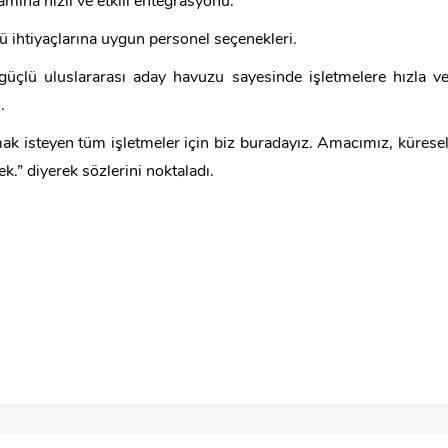
amına hızlı ve etkili entegrasyonu.
ü ihtiyaçlarına uygun personel seçenekleri.
güçlü uluslararası aday havuzu sayesinde işletmelere hızla v
.
mak isteyen tüm işletmeler için biz buradayız. Amacımız, kürese
k.” diyerek sözlerini noktaladı.