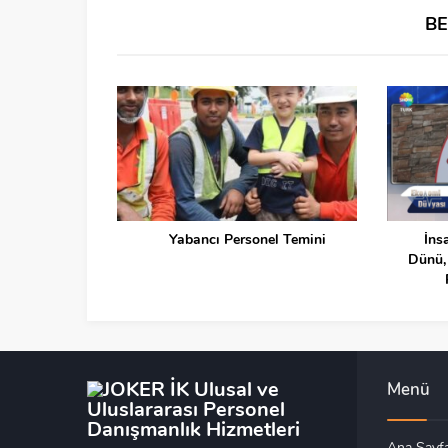
B
Yabancı Personel Temini
İns
Dünü,
Menü