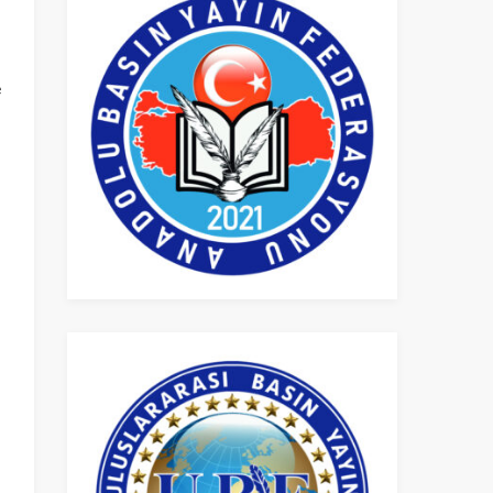
n
e
,
l
,
u
l