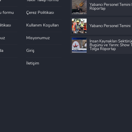
a
Teklif Talep formu
Yabancı Personel Temini
Röportajı
u formu
Çerez Politikası
litikası
Kullanım Koşulları
Yabancı Personel Temini
muz
Misyonumuz
İnsan Kaynakları Sektör
Bugünü ve Yarını: Show
Tolga Röportajı
da
Giriş
İletişim