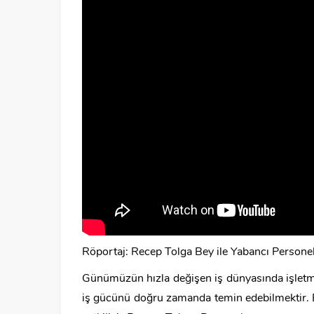
Röportaj: Recep Tolga Bey ile Yabancı Persone
Günümüzün hızla değişen iş dünyasında işletme
iş gücünü doğru zamanda temin edebilmektir. 