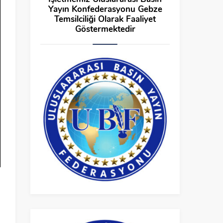
Yayın Konfederasyonu Gebze
Temsilciliği Olarak Faaliyet
Göstermektedir
u
ı